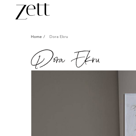
/
/
Home
Dora Ekru
Dora Ekru