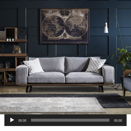
Ses
oynatıcı
00:00
00:00