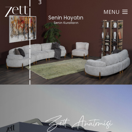
3
3
MENU
Senin Hayatın
4
Senin Kuralların
4
4
4
4
2
1
3
Zett Anatomisi